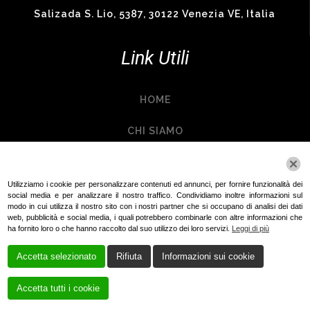
Salizada S. Lio, 5387, 30122 Venezia VE, Italia
Link Utili
HOME
CHI SIAMO
SERVIZI
Questo sito web utilizza i cookie!
Utilizziamo i cookie per personalizzare contenuti ed annunci, per fornire funzionalità dei
GALLERIA
social media e per analizzare il nostro traffico. Condividiamo inoltre informazioni sul
modo in cui utilizza il nostro sito con i nostri partner che si occupano di analisi dei dati
web, pubblicità e social media, i quali potrebbero combinarle con altre informazioni che
CONTATTI
ha fornito loro o che hanno raccolto dal suo utilizzo dei loro servizi.
Leggi di più
Accetta selezionato
Rifiuta
Informazioni sui cookie
Accetta tutti i cookie